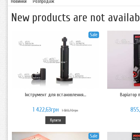
Новинки
Розпродаж
New products are not availabe
Sale
Інструмент для встановлення...
Варіатор п
1 422,63грн
855
1 580,70грн
Купити
Sale