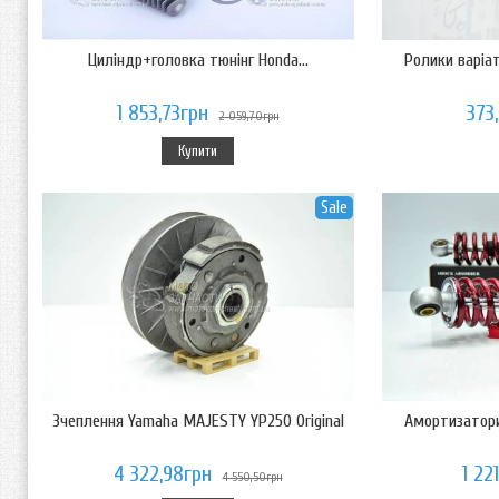
Циліндр+головка тюнінг Honda...
Ролики варіат
1 853,73грн
373
2 059,70грн
Купити
Sale
Зчеплення Yamaha MAJESTY YP250 Original
Амортизатори
4 322,98грн
1 22
4 550,50грн