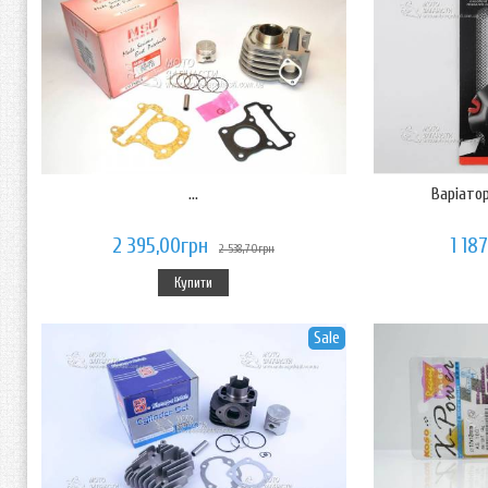
...
Варіатор
2 395,00грн
1 18
2 538,70грн
Купити
Sale