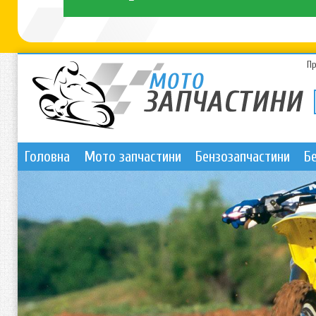
П
Головна
Мото запчастини
Бензозапчастини
Б