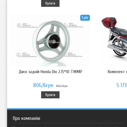
Купити
Sale
Диск задній Honda Dio 2.15*10 TMMP
Комплект п
806,16грн
5 17
895,73грн
Купити
Про компанію