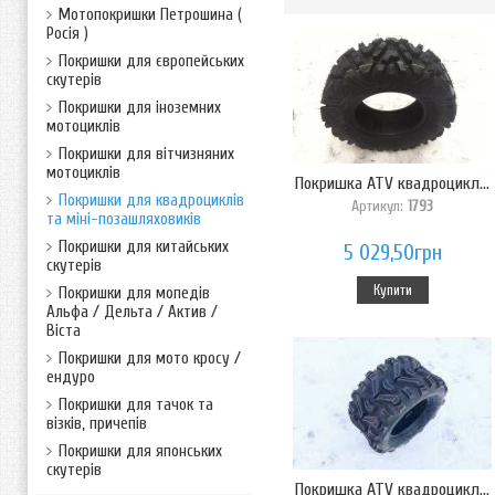
Мотопокришки Петрошина (
Росія )
Покришки для європейських
скутерів
Покришки для іноземних
мотоциклів
Покришки для вітчизняних
мотоциклів
Покришка ATV квадроцикл...
Покришки для квадроциклів
Артикул:
1793
та міні-позашляховиків
Покришки для китайських
5 029,50грн
скутерів
Купити
Покришки для мопедів
Альфа / Дельта / Актив /
Віста
Покришки для мото кросу /
ендуро
Покришки для тачок та
візків, причепів
Покришки для японських
скутерів
Покришка ATV квадроцикл...