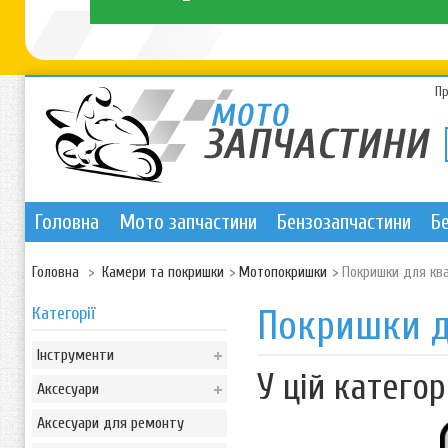
П
Головна
Мото запчастини
Бензозапчастини
Б
Головна
>
Камери та покришки
>
Мотопокришки
>
Покришки для ква
Категорії
Покришки д
Інструменти
У цій категорі
Аксесуари
Аксесуари для ремонту