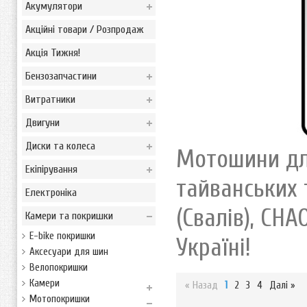
Акумулятори
Акційні товари / Розпродаж
Акція Тижня!
Бензозапчастини
Витратники
Двигуни
Диски та колеса
Мотошини для
Екіпірування
тайванських 
Електроніка
(Свалів), CH
Камери та покришки
E-bike покришки
Україні!
Аксесуари для шин
Велопокришки
Камери
« Назад
1
2
3
4
Далі »
Мотопокришки