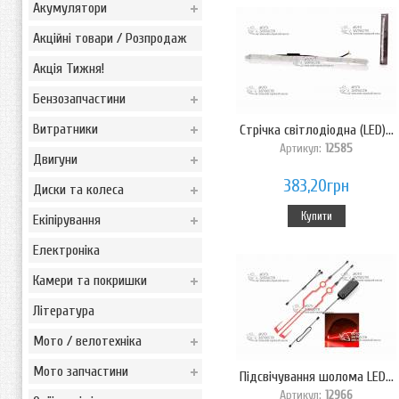
Акумулятори
Акційні товари / Розпродаж
Акція Тижня!
Бензозапчастини
Витратники
Стрічка світлодіодна (LED)...
Артикул:
12585
Двигуни
383,20грн
Диски та колеса
Купити
Екіпірування
Електроніка
Камери та покришки
Література
Мото / велотехніка
Мото запчастини
Підсвічування шолома LED...
Артикул:
12966