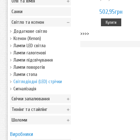
Олії та хімія
502,95грн
Санки
Світло та ксенон
Купити
Додаткове світло
>>>>
Ксенон (Xenon)
Лампи LED світла
Лампи галогенові
Лампи підсвічування
Лампи поворотів
Лампи стопа
Світлодіодні (LED) стрічки
Сигналізація
Свічки запалювання
Тюнінг та стайлінг
Шоломи
Виробники