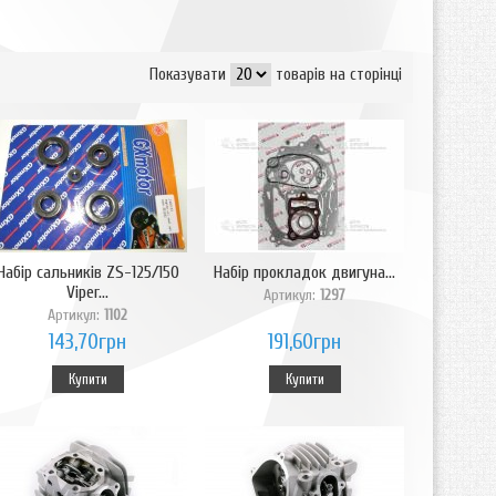
Показувати
товарів на сторінці
Набір сальників ZS-125/150
Набір прокладок двигуна...
Viper...
Артикул:
1297
Артикул:
1102
143,70грн
191,60грн
Купити
Купити