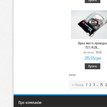
Купити
Зірка мото провідн
15T/428...
Артикул:
3026
215,55грн
Купити
>>>>
« Назад
1
2
3
...
15
Д
Про компанію