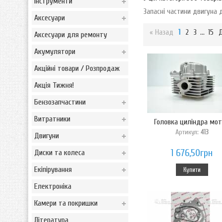
Інструменти
Запасні частини двигуна 
Аксесуари
« Назад
1
2
3
...
15
Д
Аксесуари для ремонту
Акумулятори
Акційні товари / Розпродаж
Акція Тижня!
Бензозапчастини
Витратники
Головка циліндра мото
Артикул:
413
Двигуни
1 676,50грн
Диски та колеса
Екіпірування
Купити
Електроніка
Камери та покришки
Література