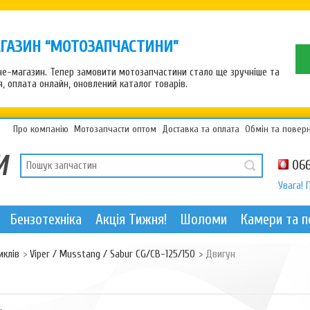
ГАЗИН “МОТОЗАПЧАСТИНИ”
рне-магазин. Тепер замовити мотозапчастини стало ще зручніше та
 оплата онлайн, оновлений каталог товарів.
Про компанію
Мотозапчасти оптом
Доставка та оплата
Обмін та повер
066
Увага! 
Бензотехніка
Акція Тижня!
Шоломи
Камери та 
иклів
>
Viper / Musstang / Sabur CG/CB-125/150
>
Двигун
.