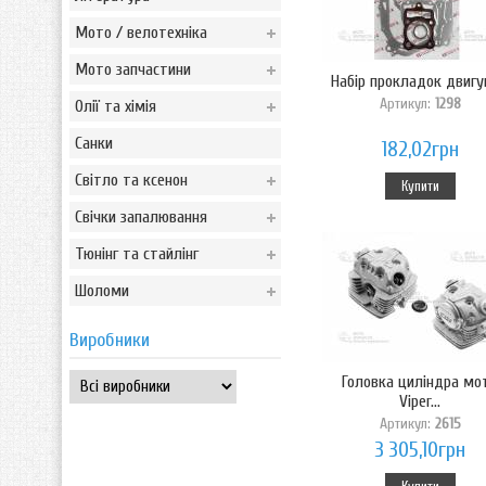
Мото / велотехніка
Мото запчастини
Набір прокладок двигун
Артикул:
1298
Олії та хімія
Санки
182,02грн
Світло та ксенон
Купити
Свічки запалювання
Тюнінг та стайлінг
Шоломи
Виробники
Головка циліндра мо
Viper...
Артикул:
2615
3 305,10грн