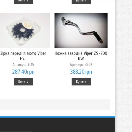
Купити
Купити
Зірка передня мото Viper
Ножка заводна Viper ZS-200
F5...
RW
Артикул:
3145
Артикул:
3207
287,40грн
383,20грн
Купити
Купити