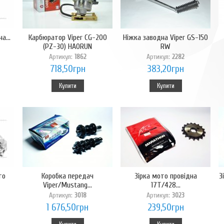
а...
Карбюратор Viper CG-200
Ніжка заводна Viper GS-150
(PZ-30) HAORUN
RW
Артикул:
1862
Артикул:
2282
718,50грн
383,20грн
Купити
Купити
то
Коробка передач
Зірка мото провідна
З
Viper/Mustang...
17T/428...
Артикул:
3018
Артикул:
3023
1 676,50грн
239,50грн