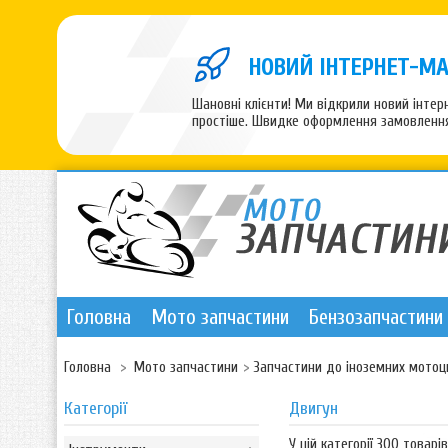
НОВИЙ ІНТЕРНЕТ-МА
Шановні клієнти! Ми відкрили новий інте
простіше. Швидке оформлення замовлення,
Головна
Мото запчастини
Бензозапчастини
Головна
>
Мото запчастини
>
Запчастини до іноземних мотоц
Категорії
Двигун
У цій категорії 300 товарів