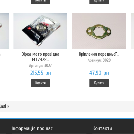
Купити
Купити
а
Зірка мото провідна
Кріплення передньої...
14T/428...
Артикул:
3029
Артикул:
3027
215,55грн
47,90грн
Купити
Купити
алі »
Інформація про нас
Контакти