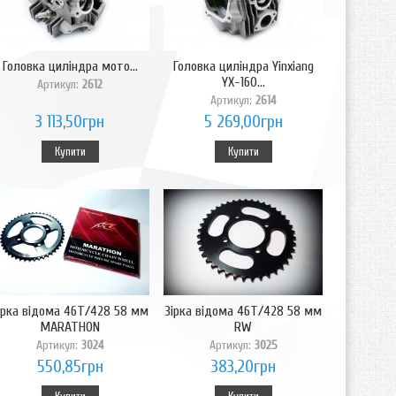
Головка циліндра мото...
Головка циліндра Yinxiang
YX-160...
Артикул:
2612
Артикул:
2614
3 113,50грн
5 269,00грн
Купити
Купити
ірка відома 46T/428 58 мм
Зірка відома 46T/428 58 мм
MARATHON
RW
Артикул:
3024
Артикул:
3025
550,85грн
383,20грн