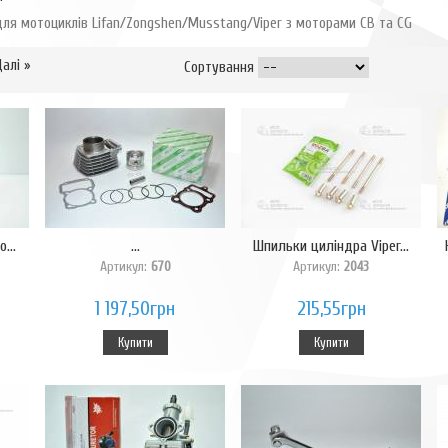
для мотоциклів Lifan/Zongshen/Musstang/Viper з моторами CB та CG
алі »
Сортування
...
...
Шпильки циліндра Viper...
Артикул:
670
Артикул:
2043
1 197,50грн
215,55грн
Купити
Купити