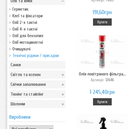
Артикул:
7063
Олії та хімія
Герметик
191,60грн
Клеї та фіксатори
Купити
Олії 2-х тактні
Олії 4-х тактні
Олії для бензопил
Олії мотоциклетні
Очищувачі
Технічні рідини / присадки
Санки
Олія повітряного фільтра...
Світло та ксенон
Артикул:
12646
Свічки запалювання
1 245,40грн
Тюнінг та стайлінг
Купити
Шоломи
Виробники