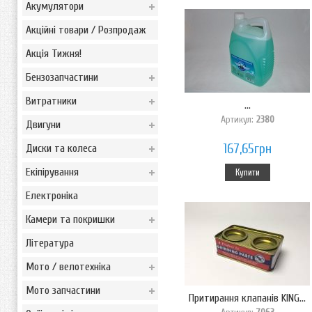
Акумулятори
Акційні товари / Розпродаж
Акція Тижня!
Бензозапчастини
Витратники
...
Артикул:
2380
Двигуни
167,65грн
Диски та колеса
Екіпірування
Купити
Електроніка
Камери та покришки
Література
Мото / велотехніка
Мото запчастини
Притирання клапанів KING...