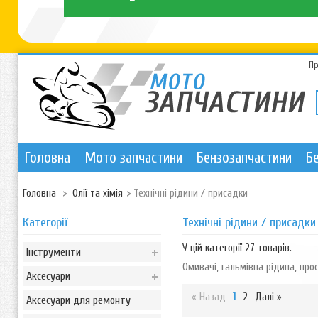
П
Головна
Мото запчастини
Бензозапчастини
Б
Головна
>
Олії та хімія
>
Технічні рідини / присадки
Категорії
Технічні рідини / присадки
У цій категорії 27 товарів.
Інструменти
Омивачі, гальмівна рідина, про
Аксесуари
« Назад
1
2
Далі »
Аксесуари для ремонту