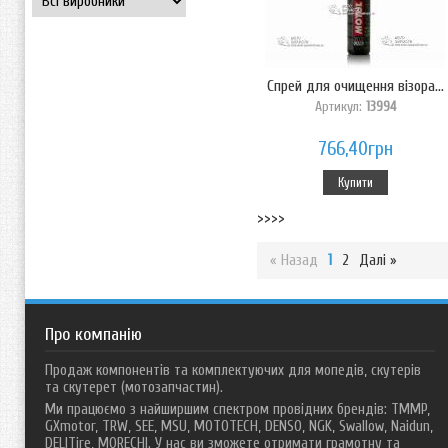
Спрей для очищення візора...
Артикул:
13994
766,40грн
Купити
>>>>
« Назад
1
2
Далі »
Про компанію
Продаж компонентів та комплектуючих для мопедів, скутерів
та скутерет (мотозапчастин).
Ми працюємо з найширшим спектром провідних брендів: TMMP,
GXmotor, TRW, SEE, MSU, MOTOTECH, DENSO, NGK, Swallow, Naidun,
DELITire, MORECHI. У нас ви зможете отримати грамотну та