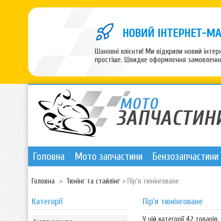
НОВИЙ ІНТЕРНЕТ-МА
Шановні клієнти! Ми відкрили новий інте
простіше. Швидке оформлення замовлення,
Головна
Мото запчастини
Бензозапчастини
Головна
>
Тюнінг та стайлінг
>
Пір'я тюнінговане
Категорії
Пір'я тюнінговане
У цій категорії 42 товарів.