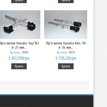
Купити
Купити
Пір'я вилки Yamaha Jog/3KJ
Пір'я вилки Yamaha Axis-90
d-25 мм...
d-26 мм...
Артикул:
4884
Артикул:
4893
3 832,00грн
3 736,20грн
Купити
Купити