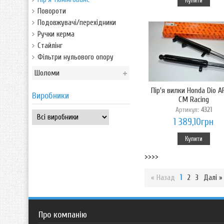
Купити
Повороти
Подовжувачі/перехідники
Ручки керма
Стайлінг
Фільтри нульового опору
Шоломи
Пір'я вилки Honda Dio A
Виробники
CM Racing
Артикул:
4321
1 389,10грн
Купити
>>>>
« Назад
1
2
3
Далі »
Про компанію