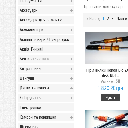
Інструменти
Пір'я вилки для скутерів
Аксесуари
« Назад
1
2
3
Далі »
Аксесуари для ремонту
Акумулятори
Акційні товари / Розпродаж
Акція Тижня!
Бензозапчастини
Витратники
Пір'я вилки Honda Dio Z
disk NDT...
Двигуни
Артикул:
511
1 820,20грн
Диски та колеса
Екіпірування
Купити
Електроніка
Камери та покришки
Література