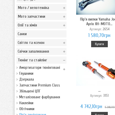
Мото / велотехніка
Мото запчастини
Пір'я вилки Yamaha Jo
Aprio XH-MOTO...
Олії та хімія
Артикул:
2654
Санки
1 580,70грн
Світло та ксенон
Купити
Свічки запалювання
Тюнінг та стайлінг
Амортизатори тюнінговані
Глушники
Дзеркала
Запчастини Premium Class
...
Збільшені ЦПГ
Артикул:
3151
Металізоване фарбування
Наклейки
4 742,10грн
5 269,00
Обтічники
Пір'я тюнінговане