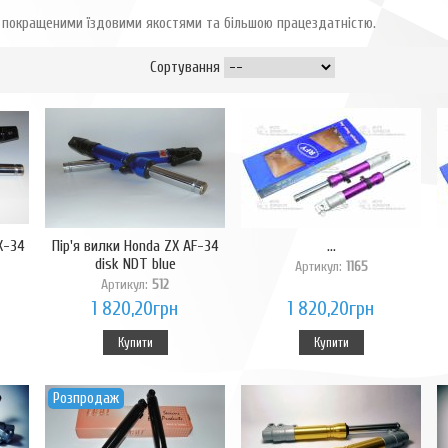
 з покращеними їздовими якостями та більшою працездатністю.
Сортування
X-34
Пір'я вилки Honda ZX AF-34
...
disk NDT blue
Артикул:
1165
Артикул:
512
1 820,20грн
1 820,20грн
Купити
Купити
Розпродаж