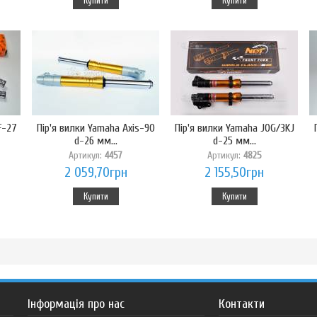
Купити
Купити
F-27
Пір'я вилки Yamaha Axis-90
Пір'я вилки Yamaha JOG/3KJ
d-26 мм...
d-25 мм...
Артикул:
4457
Артикул:
4825
2 059,70грн
2 155,50грн
Купити
Купити
Інформація про нас
Контакти