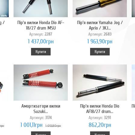
g /
Пір'я вилки Honda Dio AF-
Пір'я вилки Yamaha Jog /
18/27 drum MSU
Aprio / 3KJ...
Артикул:
2287
Артикул:
2683
1 437,00грн
1 963,90грн
Купити
Купити
Амортизатори вилки
Пір'я вилки Honda Dio
П
Suzuki...
AF18/27 drum...
Артикул:
3174
Артикул:
3291
1 001,11грн
862,20грн
грн
1 053,80грн