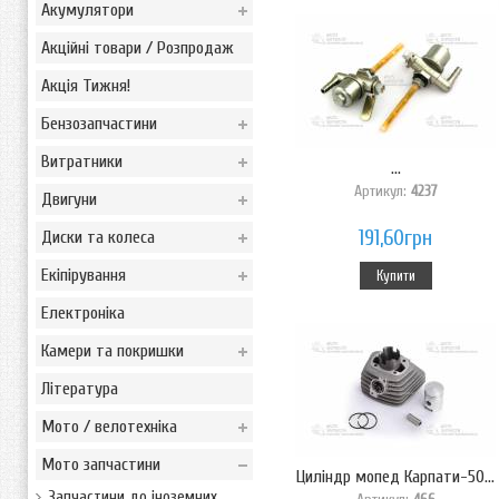
Акумулятори
Акційні товари / Розпродаж
Акція Тижня!
Бензозапчастини
Витратники
...
Артикул:
4237
Двигуни
191,60грн
Диски та колеса
Екіпірування
Купити
Електроніка
Камери та покришки
Література
Мото / велотехніка
Мото запчастини
Циліндр мопед Карпати-50...
Запчастини до іноземних