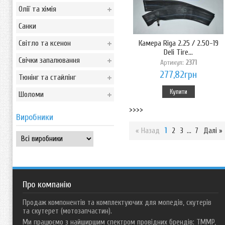
Олії та хімія
Санки
Світло та ксенон
Камера Riga 2.25 / 2.50-19
Deli Tire...
Свічки запалювання
Артикул:
2371
277,82грн
Тюнінг та стайлінг
Купити
Шоломи
>>>>
Виробники
« Назад
1
2
3
...
7
Далі »
Про компанію
Продаж компонентів та комплектуючих для мопедів, скутерів
та скутерет (мотозапчастин).
Ми працюємо з найширшим спектром провідних брендів: TMMP,