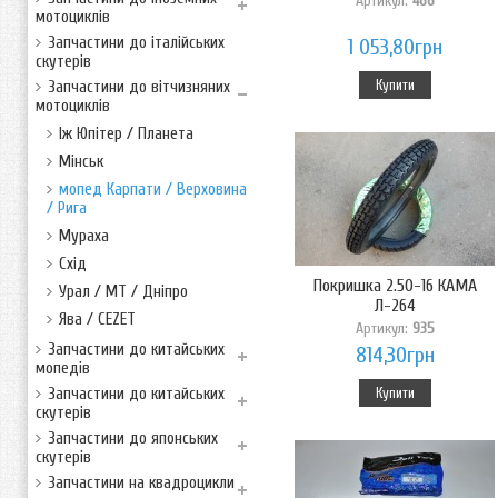
Артикул:
466
мотоциклів
Запчастини до італійських
1 053,80грн
скутерів
Купити
Запчастини до вітчизняних
мотоциклів
Іж Юпітер / Планета
Мінськ
мопед Карпати / Верховина
/ Рига
Мураха
Схід
Покришка 2.50-16 КАМА
Урал / МТ / Дніпро
Л-264
Ява / CEZET
Артикул:
935
Запчастини до китайських
814,30грн
мопедів
Запчастини до китайських
Купити
скутерів
Запчастини до японських
скутерів
Запчастини на квадроцикли