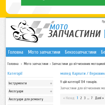
П
Головна
Мото запчастини
Бензозапчастини
Б
Головна
>
Мото запчастини
>
Запчастини до вітчизняних мотоцикл
Категорії
мопед Карпати / Верховин
У цій категорії 134 товарів.
Інструменти
Запчастини для вітчизняних моп
Аксесуари
« Назад
1
2
3
...
7
Далі »
Аксесуари для ремонту