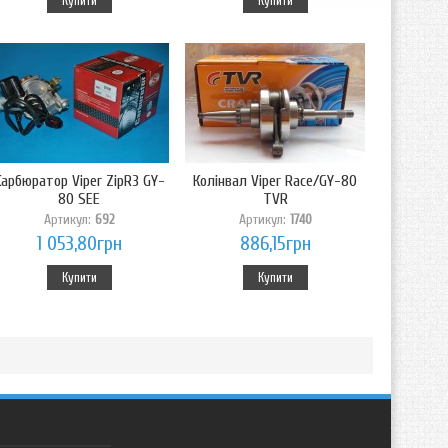
Купити
Купити
Карбюратор Viper ZipR3 GY-
Колінвал Viper Race/GY-80
80 SEE
TVR
Артикул:
692
Артикул:
1740
1 053,80грн
886,15грн
Купити
Купити