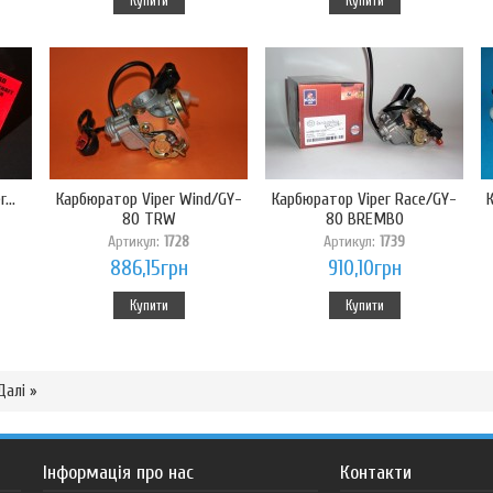
Купити
Купити
...
Карбюратор Viper Wind/GY-
Карбюратор Viper Race/GY-
80 TRW
80 BREMBO
Артикул:
1728
Артикул:
1739
886,15грн
910,10грн
Купити
Купити
Далі »
Інформація про нас
Контакти