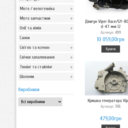
Мото / велотехніка
Мото запчастини
Двигун Viper Race/GY-8
d-47 мм 12
Олії та хімія
Артикул:
499
Санки
10 059,00грн
Світло та ксенон
Купити
Свічки запалювання
Тюнінг та стайлінг
Шоломи
Виробники
Кришка генератора Vipe
Артикул:
1116
479,00грн