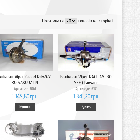
Показувати
товарів на сторінці
олінвал Viper Grand Prix/GY-
Колінвал Viper RACE GY-80
80 SAKOU/TPI
SEE (Taiwan)
Артикул:
604
Артикул:
617
1 149,60грн
1 341,20грн
Купити
Купити