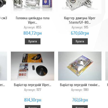
0 см3
Головка циліндра гола
Картер двигуна Viper
Viper...
Storm/GY-80...
Артикул:
855
Артикул:
915
804,72грн
670,60грн
Купити
Купити
r...
Варіатор передній Viper...
Варіатор передній тюнінг...
Артикул:
1177
Артикул:
1183
814,30грн
761,61грн