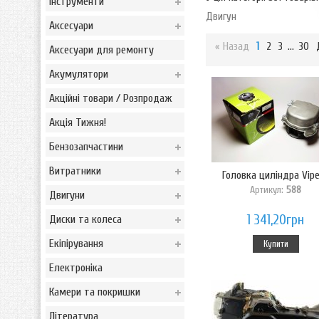
Інструменти
Двигун
Аксесуари
« Назад
1
2
3
...
30
Аксесуари для ремонту
Акумулятори
Акційні товари / Розпродаж
Акція Тижня!
Бензозапчастини
Витратники
Головка циліндра Viper
Артикул:
588
Двигуни
1 341,20грн
Диски та колеса
Екіпірування
Купити
Електроніка
Камери та покришки
Література