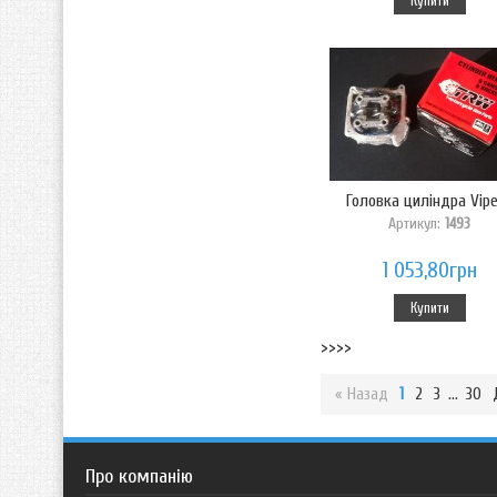
Купити
Головка циліндра Viper
Артикул:
1493
1 053,80грн
Купити
>>>>
« Назад
1
2
3
...
30
Про компанію