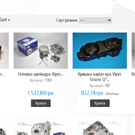
Далі »
Сортування
...
Головка циліндра Viper...
Кришка варіатора Viper
К
Storm 12"...
Артикул:
590
Артикул:
747
1 532,80грн
832,74грн
876,57грн
Купити
Купити