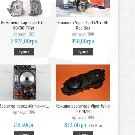
Комплект картерів GY6-
Колінвал Viper ZipR3/GY-80
60/80 TRW
Red Box
Артикул:
973
Артикул:
1108
2 874,00грн
958,00грн
Купити
Купити
Варіатор передній тюнінг...
Кришка варіатора Viper Wind
10" NZR
Артикул:
1186
Артикул:
1195
718,50грн
832,74грн
876,57грн