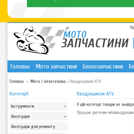
П
Головна
Мото запчастини
Бензозапчастини
Б
Головна
>
Мото / велотехніка
>
Квадроцикли ATV
Категорії
Квадроцикли ATV
У цій категорі товари не знайде
Інструменти
Продаж дитячих мініквадроцикл
Аксесуари
Аксесуари для ремонту