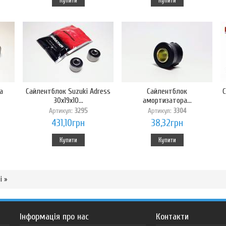
Купити
Купити
а
Сайлентблок Suzuki Adress
Сайлентблок
С
30x19x10...
амортизатора...
Артикул:
3295
Артикул:
3304
431,10грн
38,32грн
Купити
Купити
і »
Інформація про нас
Контакти