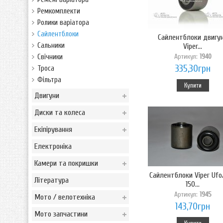
Ремкомплекти
Ролики варіатора
Сайлентблоки
Сайлентблоки двигу
Сальники
Viper...
Артикул:
1940
Свічники
335,30грн
Троса
Фільтра
Купити
Двигуни
Диски та колеса
Екіпірування
Електроніка
Камери та покришки
Сайлентблоки Viper Ufo
Література
150...
Артикул:
1945
Мото / велотехніка
143,70грн
Мото запчастини