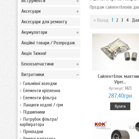
Інструменти
Продаж сайлентблоків двиг
Аксесуари
« Назад
1
2
3
4
Дал
Аксесуари для ремонту
Акумулятори
Акційні товари / Розпродаж
Акція Тижня!
Бензозапчастини
Витратники
Сайлентблок маятни
Viper...
Гальмівні колодки
Артикул:
1423
Елементи кріплення
287,40грн
Елементи фільтра
Ланцюги ходові / грм
Купити
Підшипники
Патрубок фільтра/
карбюратора
Прокладки
Ремені варіатора