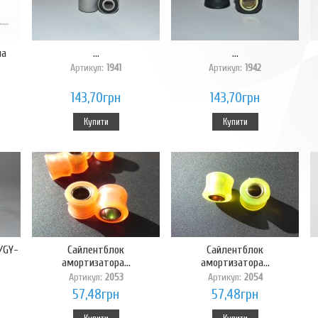
на
...
...
Артикул:
1941
Артикул:
1942
143,70грн
143,70грн
Купити
Купити
/GY-
Сайлентблок
Сайлентблок
амортизатора...
амортизатора...
Артикул:
2053
Артикул:
2054
57,48грн
57,48грн