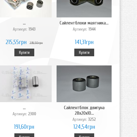
...
Сайлентблоки маятника...
Артикул:
1943
Артикул:
1944
215,55грн
141,31грн
239,50грн
Купити
Купити
...
Сайлентблок двигуна
28x20x10...
Артикул:
2300
Артикул:
3252
191,60грн
124,54грн