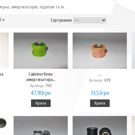
уна, амортизаторів, підвіски та ін.
і »
Сортування
ка
Сайлентблок
...
амортизатора...
Артикул:
699
Артикул:
700
47,90грн
33,53грн
Купити
Купити