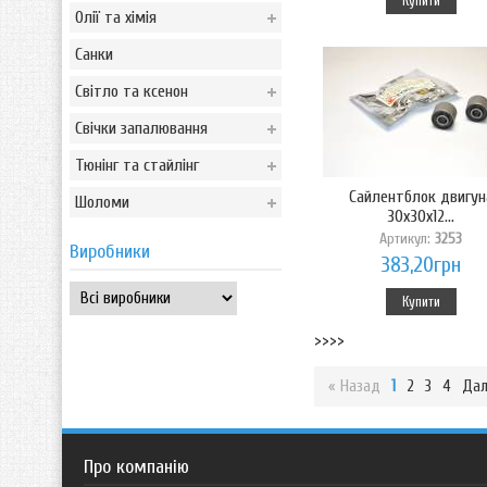
Купити
Олії та хімія
Санки
Світло та ксенон
Свічки запалювання
Тюнінг та стайлінг
Сайлентблок двигун
Шоломи
30x30x12...
Артикул:
3253
Виробники
383,20грн
Купити
>>>>
« Назад
1
2
3
4
Дал
Про компанію