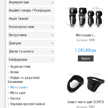
Акумулятори
Акційні товари / Розпродаж
Акція Тижня!
Бензозапчастини
Витратники
Мотозахист...
Артикул:
9491
Двигуни
1 245,40грн
Диски та колеса
Купити
Екіпірування
Аудіосистеми
Кепки
Кофри та додаткові
багажники
Мото захист
Мото одяг
Насоси
Захист мото шиї SCOYCO
Окуляри кросові/захисні
Артикул:
9915