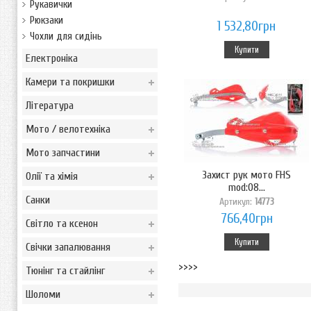
Рукавички
Рюкзаки
1 532,80грн
Чохли для сидінь
Купити
Електроніка
Камери та покришки
Література
Мото / велотехніка
Мото запчастини
Захист рук мото FHS
Олії та хімія
mod:08...
Санки
Артикул:
14773
766,40грн
Світло та ксенон
Купити
Свічки запалювання
>>>>
Тюнінг та стайлінг
Шоломи