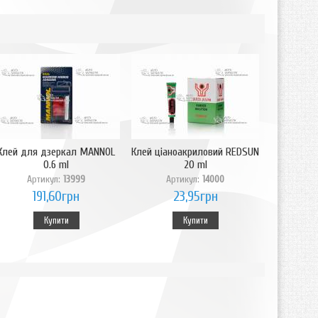
Клей для дзеркал MANNOL
Клей ціаноакриловий REDSUN
0.6 ml
20 ml
Артикул:
13999
Артикул:
14000
191,60грн
23,95грн
Купити
Купити