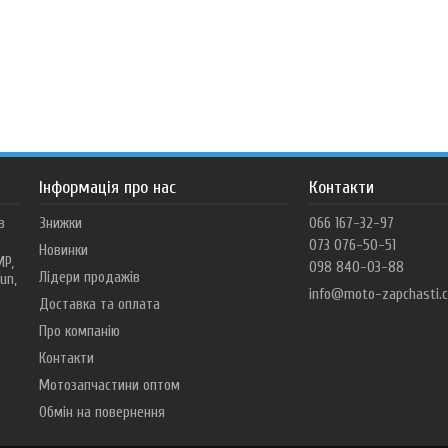
Інформація про нас
Контакти
в
Знижки
066 167-32-97
073 076-50-51
Новинки
MP,
098 840-03-88
Лідери продажів
un,
info@moto-zapchasti.
Доставка та оплата
Про компанію
Контакти
Мотозапчастини оптом
Обмін на повернення