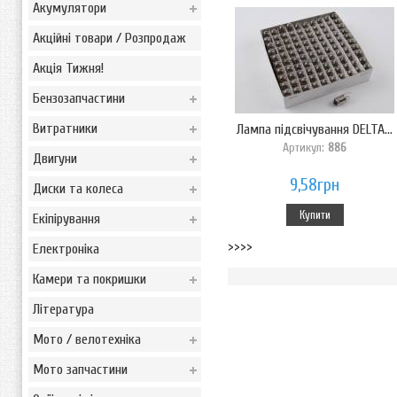
Акумулятори
Акційні товари / Розпродаж
Акція Тижня!
Бензозапчастини
Витратники
Лампа підсвічування DELTA...
Артикул:
886
Двигуни
9,58грн
Диски та колеса
Купити
Екіпірування
>>>>
Електроніка
Камери та покришки
Література
Мото / велотехніка
Мото запчастини