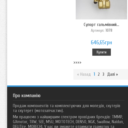
Супорт гальмівний...
Артикул:
1078
646,65грн
Купити
>>>>
« Назад
1
2
3
Далі »
Про компанію
Продаж компонентів та комплектуючих для мопедів, скутерів
та скутерет (мотозапчастин).
Ми працюємо з найширшим спектром провідних брендів: TMMP,
GXmotor, TRW, SEE, MSU, MOTOTECH, DENSO, NGK, Swallow, Naidun,
DELITire, MORECHI. У нас ви зможете отримати грамотну та