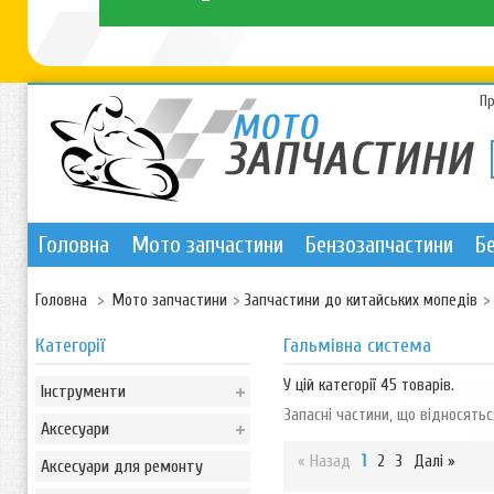
П
Головна
Мото запчастини
Бензозапчастини
Б
Головна
>
Мото запчастини
>
Запчастини до китайських мопедів
>
Категорії
Гальмівна система
У цій категорії 45 товарів.
Інструменти
Запасні частини, що відносятьс
Аксесуари
« Назад
1
2
3
Далі »
Аксесуари для ремонту