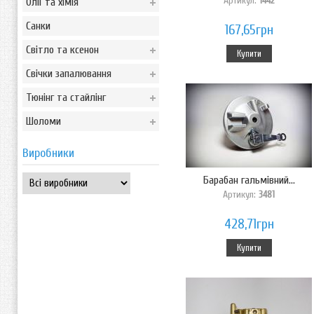
Артикул:
1442
Олії та хімія
Санки
167,65грн
Світло та ксенон
Купити
Свічки запалювання
Тюнінг та стайлінг
Шоломи
Виробники
Барабан гальмівний...
Артикул:
3481
428,71грн
Купити