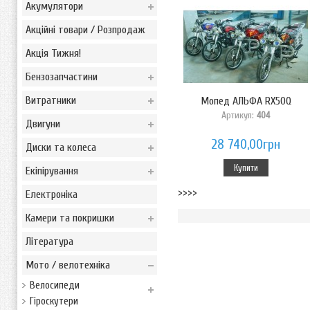
Акумулятори
Акційні товари / Розпродаж
Акція Тижня!
Бензозапчастини
Витратники
Мопед АЛЬФА RX50Q
Артикул:
404
Двигуни
28 740,00грн
Диски та колеса
Купити
Екіпірування
>>>>
Електроніка
Камери та покришки
Література
Мото / велотехніка
Велосипеди
Гіроскутери