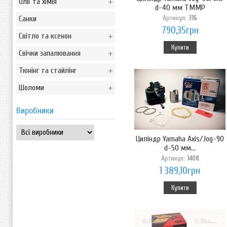
Олії та хімія
d-40 мм TMMP
Артикул:
316
Санки
790,35грн
Світло та ксенон
Купити
Свічки запалювання
Тюнінг та стайлінг
Шоломи
Виробники
Циліндр Yamaha Axis/Jog-90
d-50 мм...
Артикул:
1408
1 389,10грн
Купити