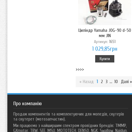
Циліндр Yamaha JOG-90 d-50
мм JIN
Артикул:
1651
1 029,85грн
Купити
>>>>
« Назад
1
2
3
...
10
Далі »
Про компанію
Продаж компонентів та комплектуючих для мопедів, скутерів
та скутерет (мотозапчастин).
Ми працюємо з найширшим спектром провідних брендів: TMMP,
GXmotor, TRW, SEE, MSU, MOTOTECH, DENSO, NGK, Swallow, Naidun,