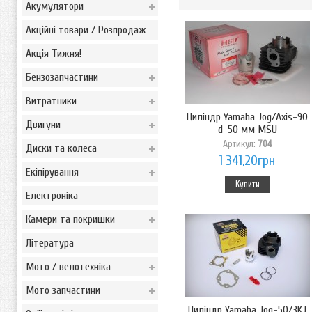
Акумулятори
Акційні товари / Розпродаж
Акція Тижня!
Бензозапчастини
Витратники
Циліндр Yamaha Jog/Axis-90
Двигуни
d-50 мм MSU
Артикул:
704
Диски та колеса
1 341,20грн
Екіпірування
Купити
Електроніка
Камери та покришки
Література
Мото / велотехніка
Мото запчастини
Циліндр Yamaha Jog-50/3KJ