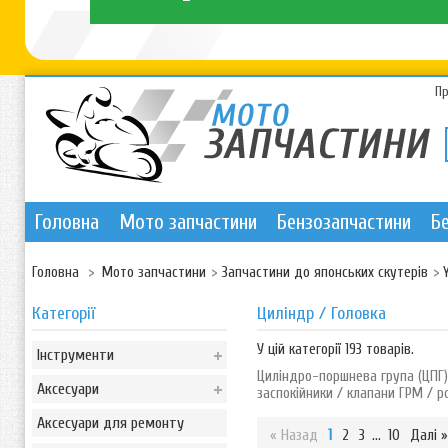
П
Головна
Мото запчастини
Бензозапчастини
Б
Головна
>
Мото запчастини
>
Запчастини до японських скутерів
>
Категорії
Циліндр / Головка
У цій категорії 193 товарів.
Інструменти
Циліндро-поршнева група (ЦПГ)
Аксесуари
заспокійники / клапани ГРМ / р
Аксесуари для ремонту
« Назад
1
2
3
...
10
Далі »