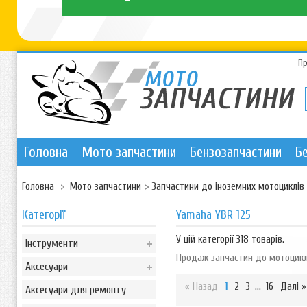
П
Головна
Мото запчастини
Бензозапчастини
Б
Головна
>
Мото запчастини
>
Запчастини до іноземних мотоциклів
Категорії
Yamaha YBR 125
У цій категорії 318 товарів.
Інструменти
Продаж запчастин до мотоцикл
Аксесуари
« Назад
1
2
3
...
16
Далі »
Аксесуари для ремонту