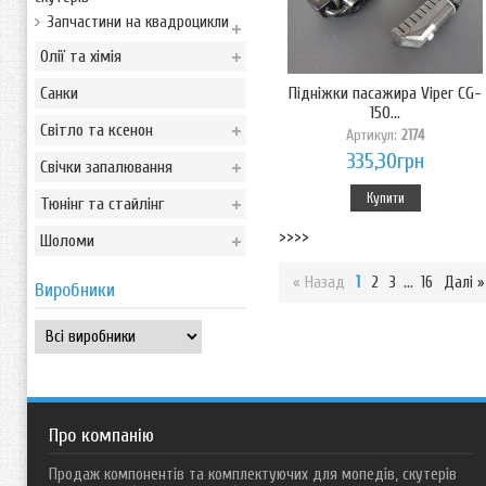
Запчастини на квадроцикли
Олії та хімія
Санки
Підніжки пасажира Viper CG-
150...
Світло та ксенон
Артикул:
2174
335,30грн
Свічки запалювання
Купити
Тюнінг та стайлінг
>>>>
Шоломи
« Назад
1
2
3
...
16
Далі »
Виробники
Про компанію
Продаж компонентів та комплектуючих для мопедів, скутерів