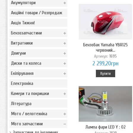
Акумулятори
Акційні товари / Розпродаж
Акція Тижня!
Бензозапчастини
Витратники
Бензобак Yamaha YBR125
червоний...
Двигуни
Артикул:
1695
2 299,20грн
Диски та колеса
Екіпірування
Купити
Електроніка
Камери та покришки
Література
Мото / велотехніка
Мото запчастини
Лампа фари LED Y : 02
Запчастини до іноземних