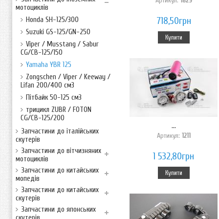
Артикул:
1829
мотоциклів
718,50грн
Honda SH-125/300
Suzuki GS-125/GN-250
Купити
Viper / Musstang / Sabur
CG/CB-125/150
Yamaha YBR 125
Zongschen / Viper / Keeway /
Lifan 200/400 см3
Пітбайк 50-125 см3
трицикл ZUBR / FOTON
CG/CB-125/200
...
Запчастини до італійських
Артикул:
1211
скутерів
Запчастини до вітчизняних
1 532,80грн
мотоциклів
Запчастини до китайських
Купити
мопедів
Запчастини до китайських
скутерів
Запчастини до японських
скутерів