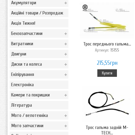
Акумулятори
Акційні товари / Розпродаж
Акція Тижня!
Бензозапчастини
Витратники
Трос переднього гальма...
Артикул:
15155
Двигуни
215,55грн
Диски та колеса
Купити
Екіпірування
Електроніка
Камери та покришки
Література
Мото / велотехніка
Мото запчастини
Трос гальма задній M-
TECН...