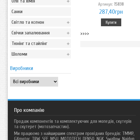
Олії та хімія
Артикул:
15838
287,40грн
Санки
Світло та ксенон
Купити
Свічки запалювання
>>>>
Тюнінг та стайлінг
Шоломи
Виробники
Про компанію
Продаж компонентів та комплектуючих для мопедів, скутерів
та скутерет (мотозапчастин).
Ми працюємо з найширшим спектром провідних брендів: TMMP,
GXmotor, TRW, SEE, MSU, MOTOTECH, DENSO, NGK, Swallow, Naidun,